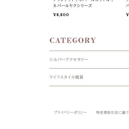
ネパールヤクシリーズ
¥8,800
¥
CATEGORY
シルバーアクセサリー
リング
ライフスタイル雑貨
アメジスト
ピアス
カバン
ガーネット
アメジスト
ペンダントヘッド
ポーチ
プライバシーポリシー
特定商取引法に基づ
シトリン
ガーネット
アメジスト