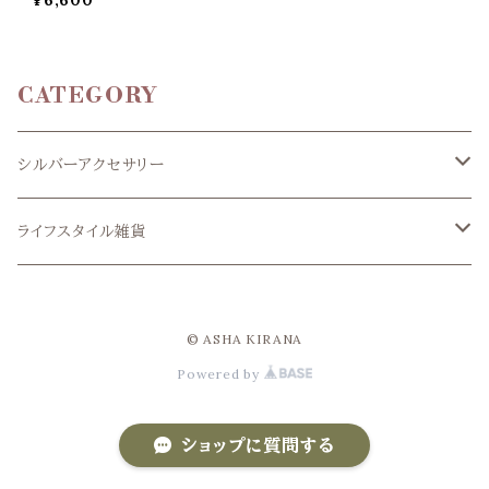
¥6,600
CATEGORY
シルバーアクセサリー
リング
ライフスタイル雑貨
アメジスト
ピアス
カバン
© ASHA KIRANA
ガーネット
アメジスト
ペンダントヘッド
ポーチ
Powered by
シトリン
ガーネット
アメジスト
ブレスレット
ブランケット
ショップに質問する
スモーキークォーツ
カーネリアン
ガーネット